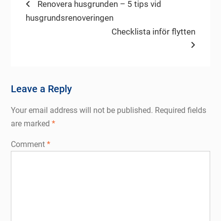
Post
Previous
Renovera husgrunden – 5 tips vid
post:
husgrundsrenoveringen
navigation
Next
Checklista inför flytten
post:
Leave a Reply
Your email address will not be published.
Required fields
are marked
*
Comment
*