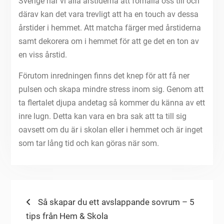
Sverige har vi alla årstiderna att förhålla oss till och
därav kan det vara trevligt att ha en touch av dessa
årstider i hemmet. Att matcha färger med årstiderna
samt dekorera om i hemmet för att ge det en ton av
en viss årstid.
Förutom inredningen finns det knep för att få ner
pulsen och skapa mindre stress inom sig. Genom att
ta flertalet djupa andetag så kommer du känna av ett
inre lugn. Detta kan vara en bra sak att ta till sig
oavsett om du är i skolan eller i hemmet och är inget
som tar lång tid och kan göras när som.
Post
Previous
Så skapar du ett avslappande sovrum – 5
post:
tips från Hem & Skola
navigation