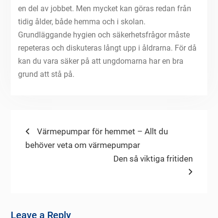
en del av jobbet. Men mycket kan göras redan från
tidig ålder, både hemma och i skolan.
Grundläggande hygien och säkerhetsfrågor måste
repeteras och diskuteras långt upp i åldrarna. För då
kan du vara säker på att ungdomarna har en bra
grund att stå på.
Post
Previous
Värmepumpar för hemmet – Allt du
post:
behöver veta om värmepumpar
navigation
Next
Den så viktiga fritiden
post:
Leave a Reply